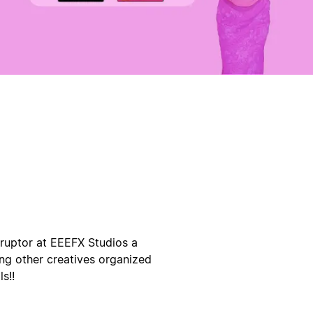
sruptor at EEEFX Studios a
ting other creatives organized
s!!