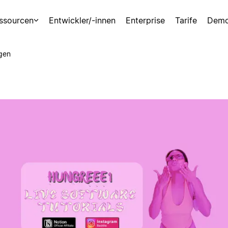
ssourcen
Entwickler/-innen
Enterprise
Tarife
Demo
gen