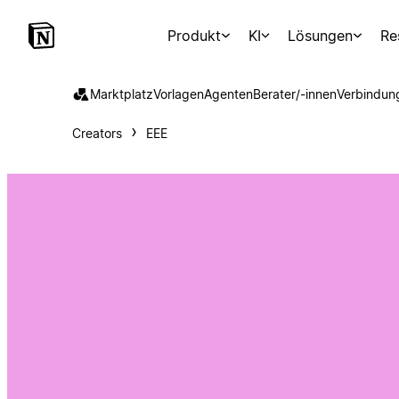
Produkt
KI
Lösungen
Re
Marktplatz
Vorlagen
Agenten
Berater/-innen
Verbindun
Creators
EEE