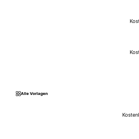
Kos
Kos
Alle Vorlagen
Kosten