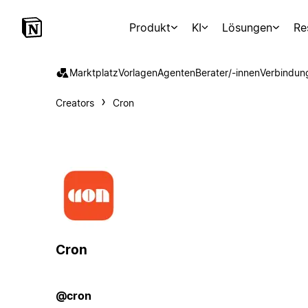
Produkt
KI
Lösungen
Re
Marktplatz
Vorlagen
Agenten
Berater/-innen
Verbindun
Creators
Cron
Cron
@cron