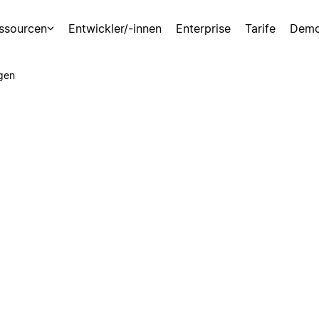
ssourcen
Entwickler/-innen
Enterprise
Tarife
Demo
gen