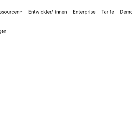
ssourcen
Entwickler/-innen
Enterprise
Tarife
Demo
gen