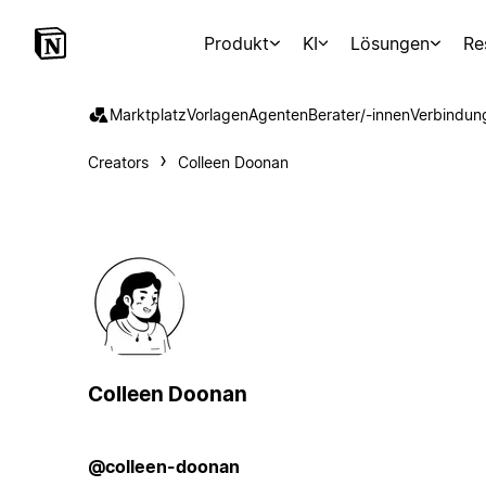
Produkt
KI
Lösungen
Re
Marktplatz
Vorlagen
Agenten
Berater/-innen
Verbindun
Creators
Colleen Doonan
Colleen Doonan
@colleen-doonan