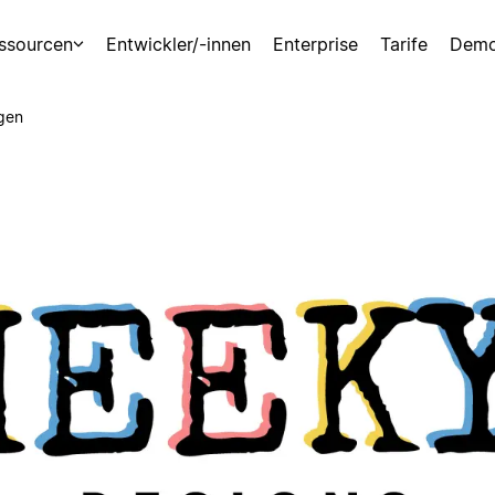
ssourcen
Entwickler/-innen
Enterprise
Tarife
Demo
gen