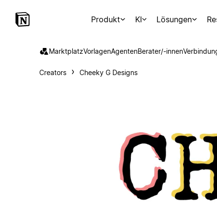
Produkt
KI
Lösungen
Re
Marktplatz
Vorlagen
Agenten
Berater/-innen
Verbindun
Creators
Cheeky G Designs