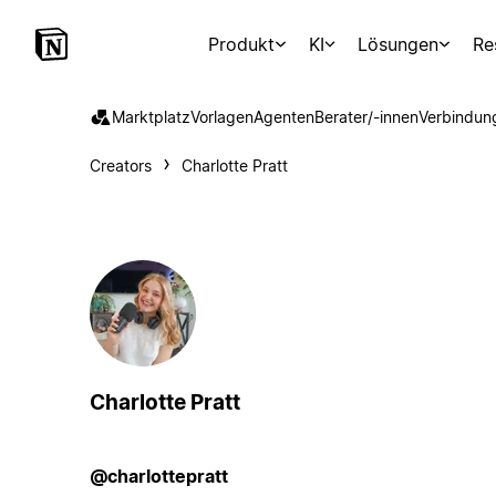
Produkt
KI
Lösungen
Re
Marktplatz
Vorlagen
Agenten
Berater/-innen
Verbindun
Creators
Charlotte Pratt
Charlotte Pratt
@charlottepratt