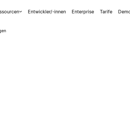
ssourcen
Entwickler/-innen
Enterprise
Tarife
Demo
gen