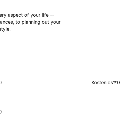
ry aspect of your life --
nances, to planning out your
tyle!
0
Kostenlos
0
0