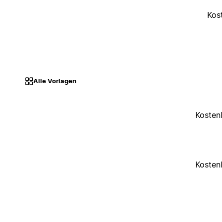
Kos
Alle Vorlagen
Kosten
Kosten