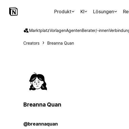
Produkt
KI
Lösungen
Re
Marktplatz
Vorlagen
Agenten
Berater/-innen
Verbindun
Creators
Breanna Quan
Breanna Quan
@breannaquan