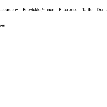
ssourcen
Entwickler/-innen
Enterprise
Tarife
Demo
gen