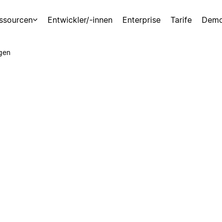
ssourcen
Entwickler/-innen
Enterprise
Tarife
Demo
gen