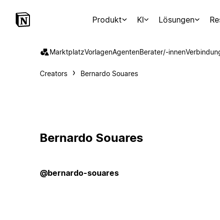
Produkt
KI
Lösungen
Re
Marktplatz
Vorlagen
Agenten
Berater/-innen
Verbindun
Creators
Bernardo Souares
Bernardo Souares
@bernardo-souares