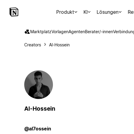
Produkt
KI
Lösungen
Re
Marktplatz
Vorlagen
Agenten
Berater/-innen
Verbindun
Creators
Al-Hossein
Al-Hossein
@al7ossein