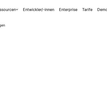
ssourcen
Entwickler/-innen
Enterprise
Tarife
Demo
gen