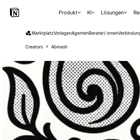
Produkt
KI
Lösungen
Re
Marktplatz
Vorlagen
Agenten
Berater/-innen
Verbindun
Creators
Abinash