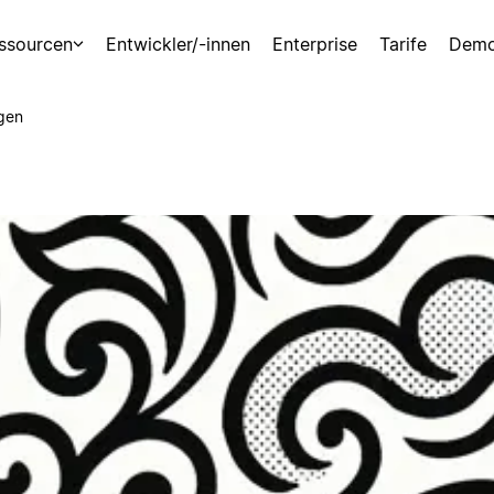
ssourcen
Entwickler/-innen
Enterprise
Tarife
Demo
gen