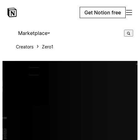
Get Notion free
Marketplace
Creators
Zero1