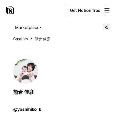
Get Notion free
Marketplace
Creators
熊倉 佳彦
熊倉 佳彦
@yoshihiko_k