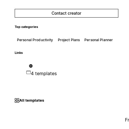
Contact creator
Top categories
Personal Productivity
Project Plans
Personal Planner
Links
4 templates
All templates
F