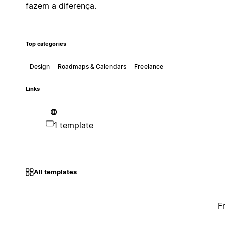
fazem a diferença.
Top categories
Design
Roadmaps & Calendars
Freelance
Links
1 template
All templates
F