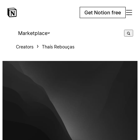
Get Notion free
Marketplace
Creators
Thaís Rebouças