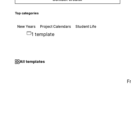
Top categories
New Years
Project Calendars
Student Life
1 template
All templates
F