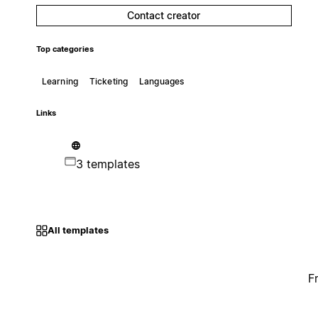
Contact creator
Top categories
Learning
Ticketing
Languages
Links
3 templates
All templates
F