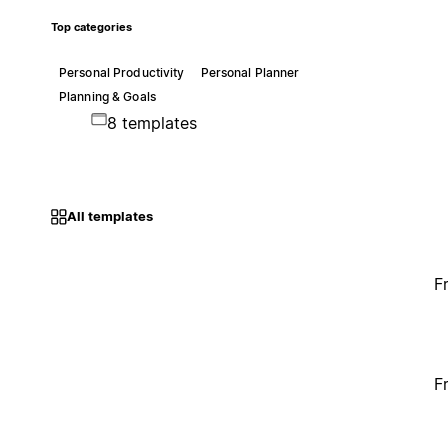
Top categories
Personal Productivity
Personal Planner
Planning & Goals
8 templates
All templates
F
F