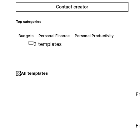
Contact creator
Top categories
Budgets
Personal Finance
Personal Productivity
2 templates
All templates
F
F