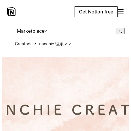
Get Notion free
Marketplace
Creators
nanchie 理系ママ