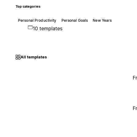
Top categories
Personal Productivity
Personal Goals
New Years
10 templates
All templates
F
F