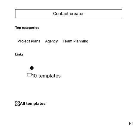
Contact creator
Top categories
Project Plans
Agency
Team Planning
Links
10 templates
All templates
F