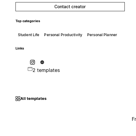
Contact creator
Top categories
Student Life
Personal Productivity
Personal Planner
Links
2 templates
All templates
F