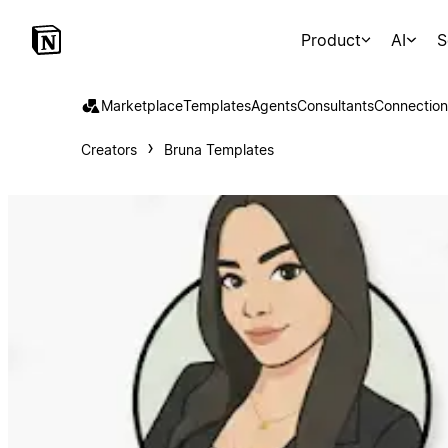
Product
AI
S
Marketplace
Templates
Agents
Consultants
Connection
Creators
Bruna Templates