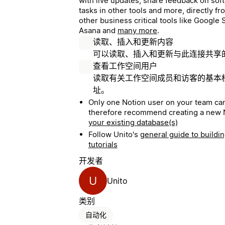
with live updates, share feedback on soft
tasks in other tools and more, directly f
other business critical tools like Google S
Asana and
many more
.
读取、插入和更新内容
可以读取、插入和更新与此连接共享
查看工作空间用户
读取有关工作空间成员和访客的基本
址。
Only one Notion user on your team can
therefore recommend creating a new 
your existing database(s)
Follow Unito's
general guide to buildin
tutorials
开发者
U
Unito
类别
自动化