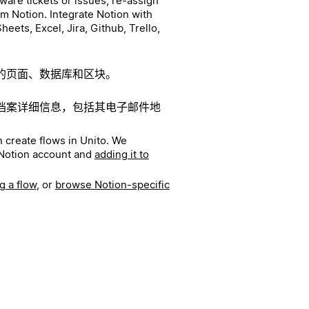
ware tickets or issues, re-assign
rom Notion.
Integrate Notion with
heets, Excel, Jira, Github, Trello,
的页面、数据库和区块。
档案详细信息，包括其电子邮件地
 create flows in Unito. We
Notion account and
adding it to
g a flow
, or
browse Notion-specific