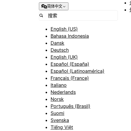
简体中文
English (US)
Bahasa Indonesia
Dansk
Deutsch
English (UK)
Español (España)
Español (Latinoamérica)
Français (France)
Italiano
Nederlands
Norsk
Português (Brasil)
Suomi
Svenska
Tiếng Việt