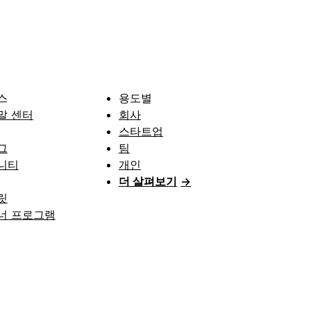
스
용도별
말 센터
회사
스타트업
그
팀
니티
개인
더 살펴보기
→
릿
너 프로그램