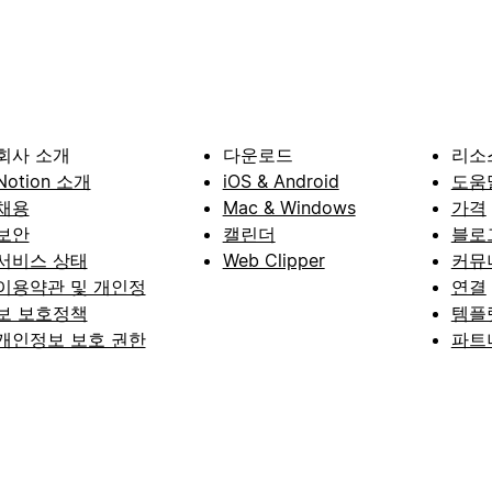
회사 소개
다운로드
리소
Notion 소개
iOS & Android
도움
채용
Mac & Windows
가격
보안
캘린더
블로
서비스 상태
Web Clipper
커뮤
이용약관 및 개인정
연결
보 보호정책
템플
개인정보 보호 권한
파트