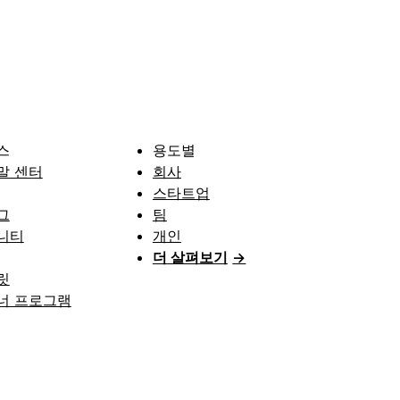
스
용도별
말 센터
회사
스타트업
그
팀
니티
개인
더 살펴보기
→
릿
너 프로그램