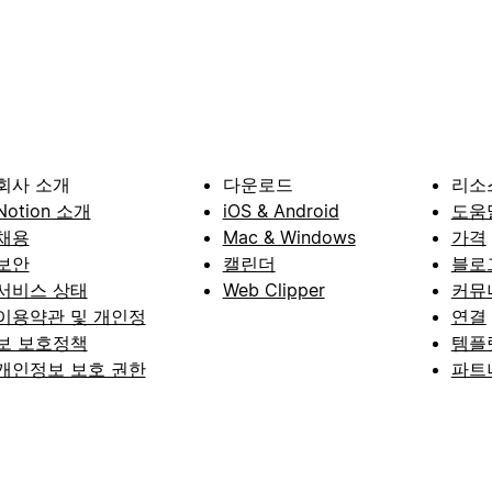
회사 소개
다운로드
리소
Notion 소개
iOS & Android
도움
채용
Mac & Windows
가격
보안
캘린더
블로
서비스 상태
Web Clipper
커뮤
이용약관 및 개인정
연결
보 보호정책
템플
개인정보 보호 권한
파트