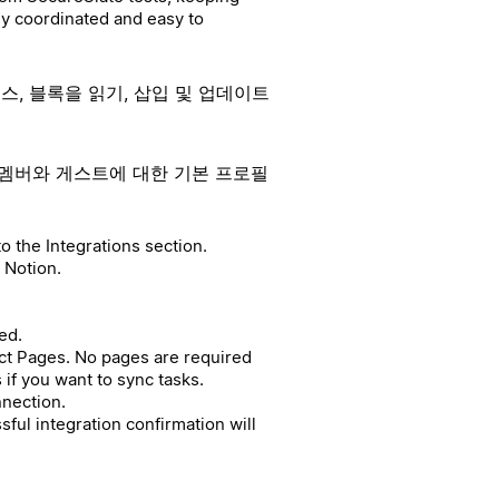
ly coordinated and easy to
스, 블록을 읽기, 삽입 및 업데이트
멤버와 게스트에 대한 기본 프로필
o the Integrations section.
d Notion.
ed.
ect Pages. No pages are required
 if you want to sync tasks.
nnection.
ful integration confirmation will