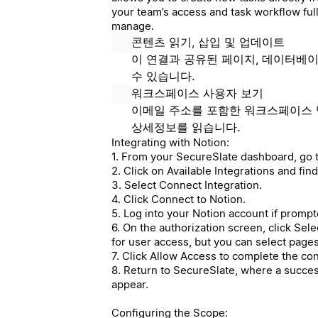
your team’s access and task workflow ful
manage.
콘텐츠 읽기, 삽입 및 업데이트
이 연결과 공유된 페이지, 데이터베이
수 있습니다.
워크스페이스 사용자 보기
이메일 주소를 포함한 워크스페이스 
상세정보를 읽습니다.
Integrating with Notion:
1. From your SecureSlate dashboard, go t
2. Click on Available Integrations and fin
3. Select Connect Integration.
4. Click Connect to Notion.
5. Log into your Notion account if prompt
6. On the authorization screen, click Sel
for user access, but you can select pages
7. Click Allow Access to complete the co
8. Return to SecureSlate, where a success
appear.
Configuring the Scope: