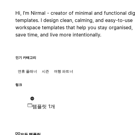
Hi, I’m Nirmal - creator of minimal and functional dig
templates. I design clean, calming, and easy-to-use
workspace templates that help you stay organised,
save time, and live more intentionally.
인기 카테고리
연휴 플래너
시즌
여행 파트너
링크
템플릿 1개
모든 템플릿