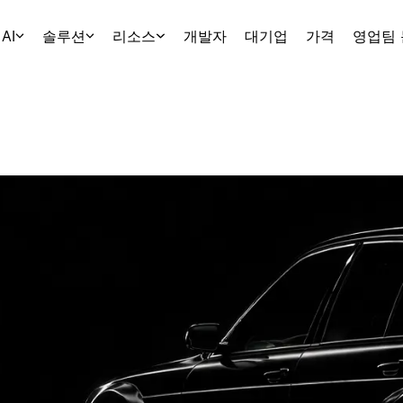
AI
솔루션
리소스
개발자
대기업
가격
영업팀