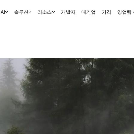
AI
솔루션
리소스
개발자
대기업
가격
영업팀