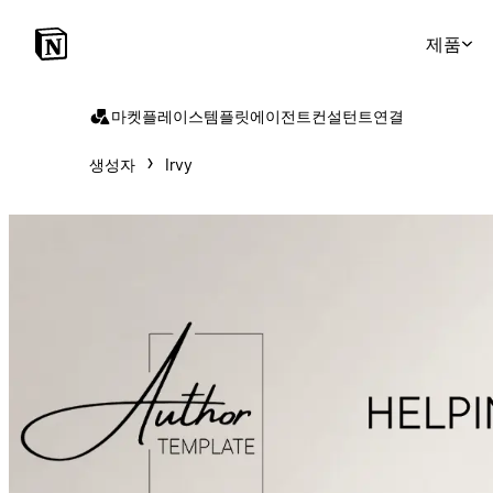
제품
마켓플레이스
템플릿
에이전트
컨설턴트
연결
생성자
Irvy