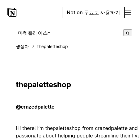
Notion 무료로 사용하기
마켓플레이스
생성자
thepaletteshop
thepaletteshop
@crazedpalette
Hi there! I’m thepaletteshop from crazedpalette and 
passionate about helping people streamline their liv