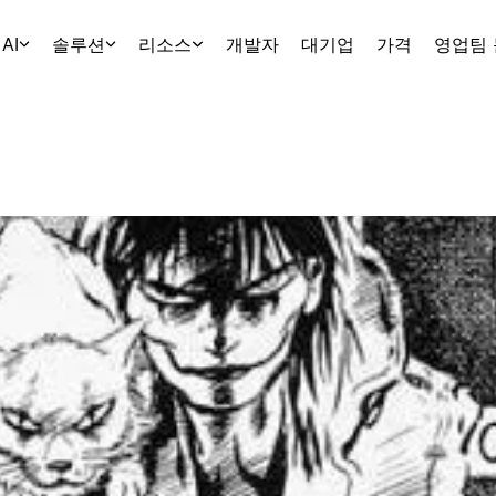
AI
솔루션
리소스
개발자
대기업
가격
영업팀