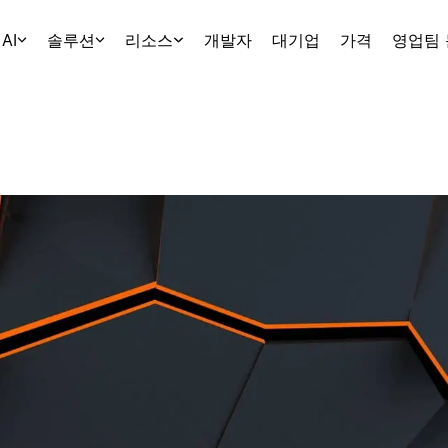
AI
솔루션
리소스
개발자
대기업
가격
영업팀