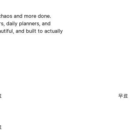
 chaos and more done.
, daily planners, and
tiful, and built to actually
료
무료
료