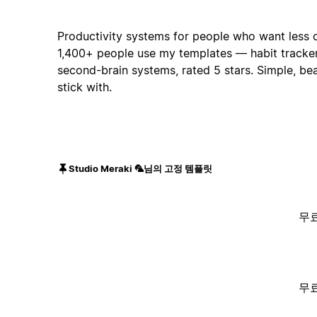
Productivity systems for people who want less
1,400+ people use my templates — habit trackers
second-brain systems, rated 5 stars. Simple, beau
stick with.
Studio Meraki 🦜님의 고정 템플릿
무
무