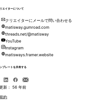
リエイターについて
クリエイターにメールで問い合わせる
matisway.gumroad.com
threads.net/@matisway
YouTube
Instagram
matisways.framer.website
ンプレートを共有する
更新： 56 年前
規約