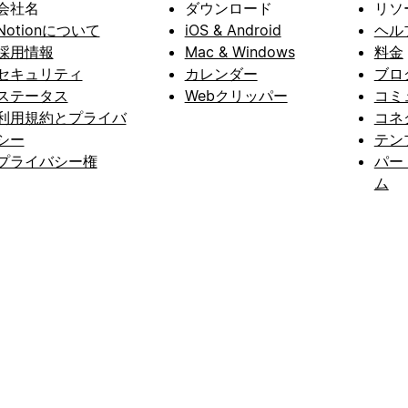
会社名
ダウンロード
リソ
Notionについて
iOS & Android
ヘル
採用情報
Mac & Windows
料金
セキュリティ
カレンダー
ブロ
ステータス
Webクリッパー
コミ
利用規約とプライバ
コネ
シー
テン
プライバシー権
パー
ム