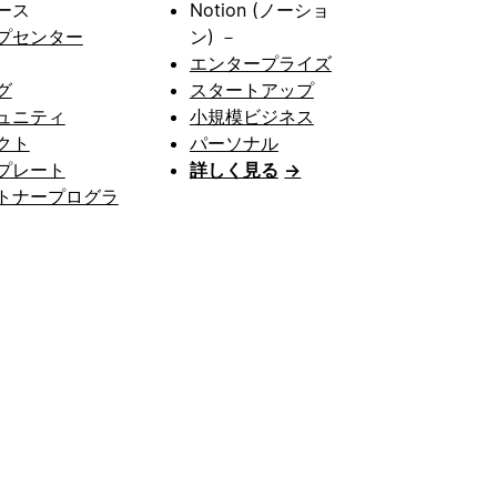
ース
Notion (ノーショ
プセンター
ン) －
エンタープライズ
グ
スタートアップ
ュニティ
小規模ビジネス
クト
パーソナル
プレート
詳しく見る
→
トナープログラ