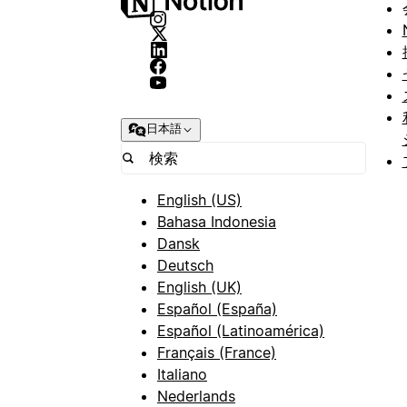
日本語
English (US)
Bahasa Indonesia
Dansk
Deutsch
English (UK)
Español (España)
Español (Latinoamérica)
Français (France)
Italiano
Nederlands