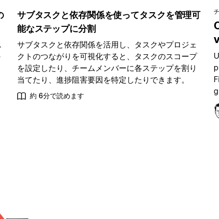
の
サブタスクと依存関係を使ってタスクを管理可
C
能なステップに分割
v
ス
サブタスクと依存関係を活用し、タスクやプロジェ
U
か
クトのつながりを可視化すると、タスクのスコープ
p
ス
を設定したり、チームメンバーに各ステップを割り
F
ス
当てたり、進捗阻害要因を特定したりできます。
g
約 6分で読めます