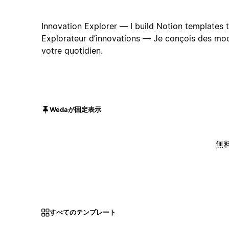
Innovation Explorer — I build Notion templates to 
Explorateur d’innovations — Je conçois des mod
votre quotidien.
Wedaが固定表示
無
すべてのテンプレート