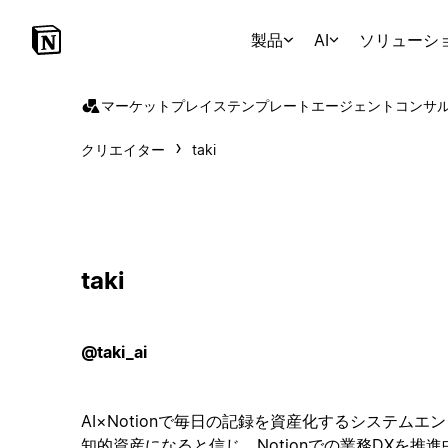
製品
AI
ソリューシ
マーケットプレイス
テンプレート
エージェント
コンサ
クリエイター
taki
taki
@taki_ai
AI×Notionで毎日の記録を資産化するシステムエ
知的資産になると信じ、Notionでの業務DXを推