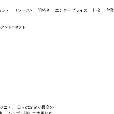
ョン
リソース
開発者
エンタープライズ
料金
営業
ルタント
コネクト
ンジニア。 日々の記録が最高の
進中。 シンプル設計で実用的な