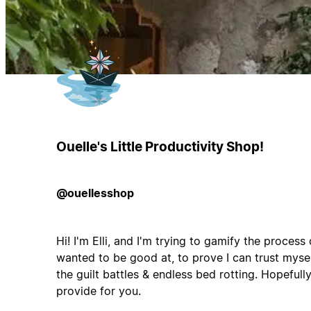
Ouelle's Little Productivity Shop!
@ouellesshop
Hi! I'm Elli, and I'm trying to gamify the process
wanted to be good at, to prove I can trust myself
the guilt battles & endless bed rotting. Hopefully
provide for you.