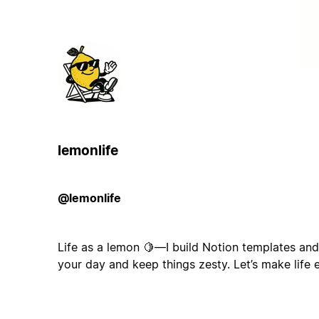
lemonlife
@lemonlife
Life as a lemon 🍋—I build Notion templates an
your day and keep things zesty. Let’s make life ea