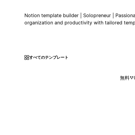
Notion template builder | Solopreneur | Passiona
organization and productivity with tailored temp
すべてのテンプレート
無料