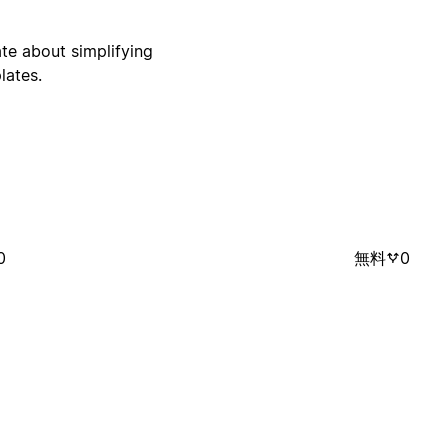
te about simplifying
lates.
0
無料
0