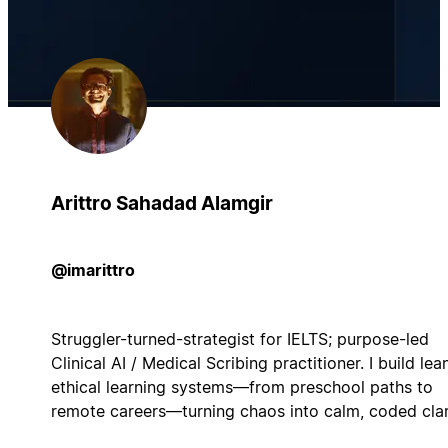
Arittro Sahadad Alamgir
@imarittro
Struggler-turned-strategist for IELTS; purpose-led
Clinical AI / Medical Scribing practitioner. I build lean
ethical learning systems—from preschool paths to
remote careers—turning chaos into calm, coded clar