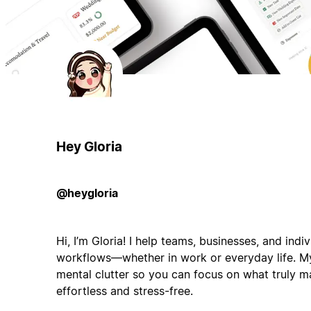
Hey Gloria
@heygloria
Hi, I’m Gloria! I help teams, businesses, and indiv
workflows—whether in work or everyday life. My 
mental clutter so you can focus on what truly m
effortless and stress-free.