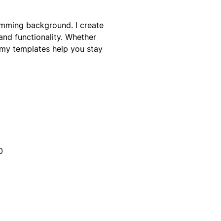
amming background. I create
and functionality. Whether
my templates help you stay
0