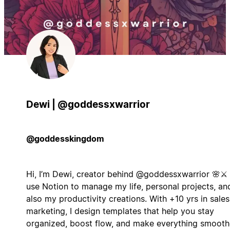
Dewi | @goddessxwarrior
@goddesskingdom
Hi, I’m Dewi, creator behind @goddessxwarrior 🌸⚔️ 
use Notion to manage my life, personal projects, an
also my productivity creations. With +10 yrs in sales
marketing, I design templates that help you stay
organized, boost flow, and make everything smooth