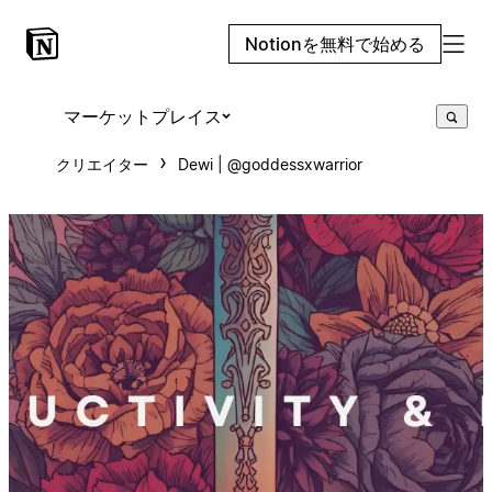
Notionを無料で始める
マーケットプレイス
クリエイター
Dewi | @goddessxwarrior