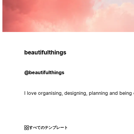
beautifulthings
@beautifulthings
I love organising, designing, planning and being 
すべてのテンプレート