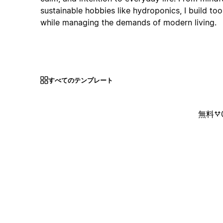
sustainable hobbies like hydroponics, I build too
while managing the demands of modern living.
すべてのテンプレート
無料