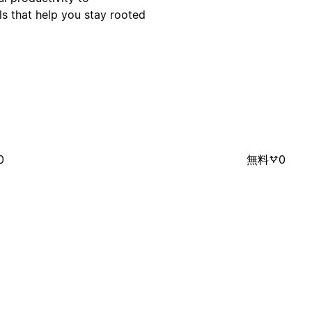
ls that help you stay rooted
0
無料
0