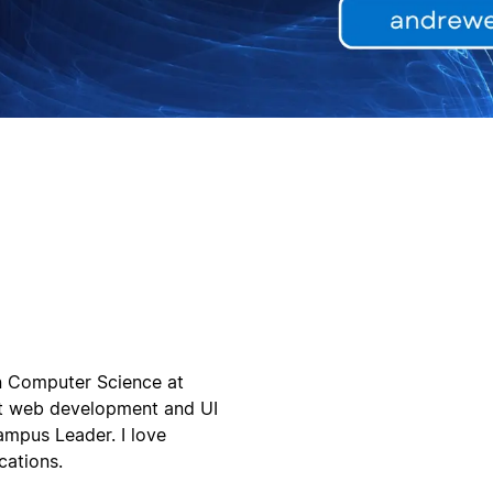
 Computer Science at
ut web development and UI
ampus Leader. I love
cations.