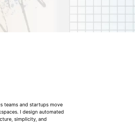
lps teams and startups move
rkspaces. I design automated
ture, simplicity, and