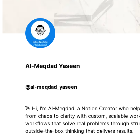
Al-Meqdad Yaseen
@al-meqdad_yaseen
👋 Hi, I'm Al-Meqdad, a Notion Creator who he
from chaos to clarity with custom, scalable wo
workflows that solve real problems through struc
outside-the-box thinking that delivers results.