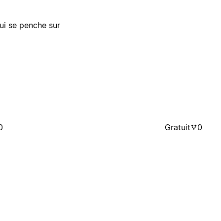
i se penche sur
0
Gratuit
0