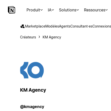
Produit
IA
Solutions
Ressources
Marketplace
Modèles
Agents
Consultant·es
Connexion
Créateurs
KM Agency
KM Agency
@kmagency