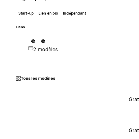
Start-up
Lien en bio
Indépendant
Liens
2 modèles
Tous les modèles
Grat
Grat